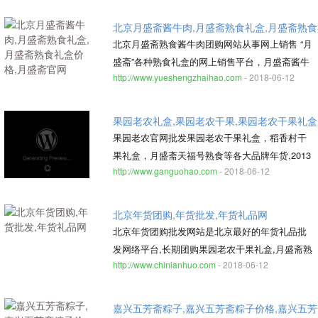
北京月盛斋酱牛肉,月盛斋熟食礼盒,月盛斋熟食
北京月盛斋熟食酱牛肉团购网站从事网上销售 “月
盛斋”各种熟食礼盒的网上销售平台，月盛斋酱牛
http://www.yueshengzhaihao.com
- 2018-06-12
肉礼盒质量保证好,价格保证北京市场最低,服务好
免费送货上门,北京团购年货的首选
果园老农礼盒,果园老农干果,果园老农干果礼盒
果园老农官网批发果园老农干果礼盒，稻香村干
果礼盒，月盛斋天福号熟食等各大品牌年货,2013
http://www.ganguohao.com
- 2018-06-12
果园老农官网厂家直销,团购果园老农官网折扣低,
北京市区免费送货上门.
北京年货团购,年货批发,年货礼品网
北京年货团购批发网站是北京最好的年货礼品批
发网络平台,长期团购果园老农干果礼盒,月盛斋熟
http://www.chinianhuo.com
- 2018-06-12
食,天福号熟食等知名品牌，礼盒价格低服务好,北
京免费送货上门
嘉兴五芳斋粽子,嘉兴五芳斋粽子价格,嘉兴五芳