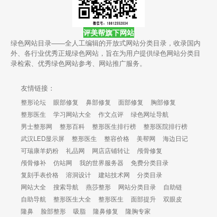
评美帮旗下网站
绿色网站目录——全人工编辑的开放式网站分类目录，收录国内
外、各行业优秀正规绿色网站，旨在为用户提供绿色网站分类目
录检索、优秀绿色网站参考、网站推广服务。
友情链接：
整形论坛
眼部修复
鼻部修复
面部修复
胸部修复
整形医生
学习网站大全
作文点评
绿色网址导航
男士整形网
整形百科
整形医生排行榜
整形医院排行榜
武汉LED显示屏
整形医生
整容价格
美帮网
海边日记
可瑞康羊奶粉
礼品网
网店店铺转让
颅骨修复
颅骨修补
仿站网
我的世界服务器
免费分类目录
复刻手表价格
溶洞设计
建站技术网
分类目录
网站大全
搜索导航
燕莎整形
网站分类目录
自助链
自助导航
整形医生大全
整形医生
面部提升
双眼皮
隆鼻
脸部整形
吸脂
隆鼻修复
隆胸专家