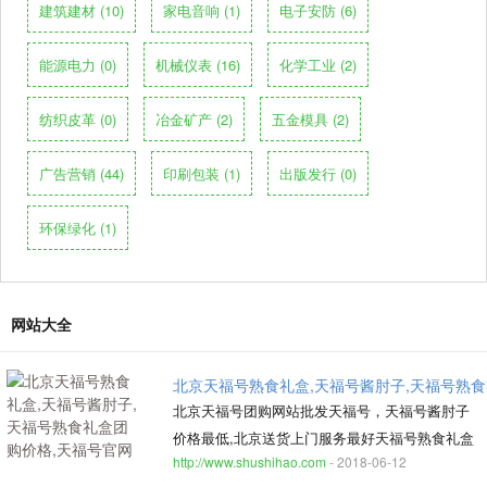
建筑建材 (10)
家电音响 (1)
电子安防 (6)
能源电力 (0)
机械仪表 (16)
化学工业 (2)
纺织皮革 (0)
冶金矿产 (2)
五金模具 (2)
广告营销 (44)
印刷包装 (1)
出版发行 (0)
环保绿化 (1)
网站大全
北京天福号熟食礼盒,天福号酱肘子,天福号熟食
北京天福号团购网站批发天福号，天福号酱肘子
价格最低,北京送货上门服务最好天福号熟食礼盒
http://www.shushihao.com
- 2018-06-12
公司