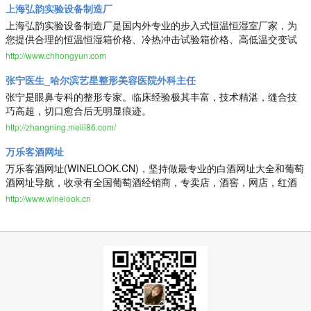
上海弘韵实验设备制造厂
上海弘韵实验设备制造厂是国内外专业的步入式恒温恒湿室厂家，为
您提供合理的恒温恒湿箱价格、冷热冲击试验箱价格、高低温交变试
验箱价格、恒温老化房价格、高温老化房价格，公司不仅具有国内外
http://www.chhongyun.com
领先的技术水平，更有良好的售后服务和优质的解决方案,欢迎来电洽
张宁医生_哈尔滨艺星整形美容医院外科主任
谈。
张宁是眼鼻专科的整形专家。临床经验极其丰富，技术精湛，缝合技
巧高超，切口愈合后无明显痕迹。
http://zhangning.meili86.com/
万乐客酒网址
万乐客酒网址(WINELOOK.CN)，坚持做最专业的白酒网址大全和葡萄
酒网址导航，收录有全国葡萄酒经销商，专卖店，酒窖，网店，红酒
品牌官方网站，白酒、黄酒、啤酒企业网站，威士忌、干邑、香槟、
http://www.winelook.cn
伏特加以及饮料相关网站等，另包含有各种方便实用的查询功能，是
我们酒商设为上网主页的最好选择。