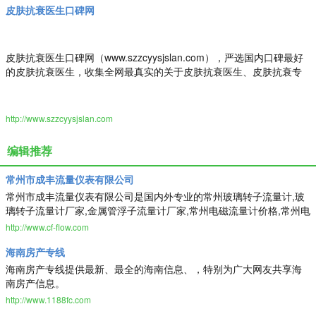
皮肤抗衰医生口碑网
皮肤抗衰医生口碑网（www.szzcyysjslan.com），严选国内口碑最好
的皮肤抗衰医生，收集全网最真实的关于皮肤抗衰医生、皮肤抗衰专
家的最新口碑评价，为皮肤抗衰求美者整形决策提出最真实的皮肤抗
衰医美评价参考。做皮肤抗衰医美前，先上皮肤抗衰医生口碑网。
http://www.szzcyysjslan.com
编辑推荐
常州市成丰流量仪表有限公司
常州市成丰流量仪表有限公司是国内外专业的常州玻璃转子流量计,玻
璃转子流量计厂家,金属管浮子流量计厂家,常州电磁流量计价格,常州电
磁流量计厂家供应商，主营产品有：常州玻璃转子流量计,玻璃转子流
http://www.cf-flow.com
量计厂家,金属管浮子流量计厂家,常州电磁流量计价格,常州电磁流量计
海南房产专线
厂家等,常州市成丰流量仪表有限公司不仅具有国内外领先的技术水
平，更有良好的售后服务和优质的解决方案,欢迎来电洽谈
海南房产专线提供最新、最全的海南信息、，特别为广大网友共享海
南房产信息。
http://www.1188fc.com