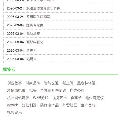
2026-03-24
双眼皮修复专家口碑网
2026-03-24
整形医生口碑网
2025-03-04
隆胸专家网
2025-03-04
脂肪填充
2025-03-04
面部年轻化
2025-03-04
超声刀
2025-03-04
热玛吉
标签云
创业故事
时尚品牌
智能交通
截止阀
黑森林转运
爱情微电影
批头
全聚德月饼团购
广告公司
杭州网站建设
WEB游戏
视觉艺术
负离子
电位滴定仪
qgweb
短信利器
防静电产品
外贸社区
生产音箱
视频娱乐