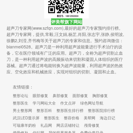
评美帮旗下网站
超声刀专家网(www.szfqn.com),最好的超声刀专家预约排行榜。
超声刀专家网，提供,常毅,汪文娟,杨芷,肖阳,张志宇,张静,侯明波,
徐鹏2,刘滢,齐书梅等关于超声刀的专家和信息。预约咨询微信：
bianmei0528。超声刀是一种利用超声波能量进行手术治疗的设
备，它在医疗领域有广泛的应用。超声刀，全称为超声切割止血
刀，是一种利用超声波的高频振动来切割和凝固人体组织的医疗
器械。超声刀通过将电能转换为超声波能量，利用超声波的热效
应、空化效应和机械效应，实现对组织的切割、凝固和止血。
友情链接：
整形论坛
眼部修复
鼻部修复
面部修复
胸部修复
整形医生
学习网站大全
作文点评
绿色网址导航
男士整形网
整形百科
整形医生排行榜
整形医院排行榜
武汉LED显示屏
整形医生
整容价格
美帮网
海边日记
可瑞康羊奶粉
礼品网
网店店铺转让
颅骨修复
颅骨修补
仿站网
我的世界服务器
免费分类目录