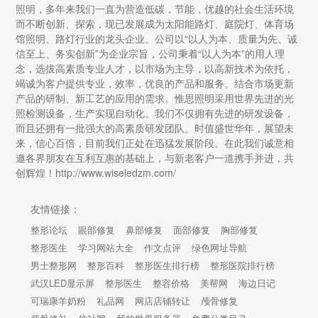
照明，多年来我们一直为营造低碳，节能，优越的社会生活环境
而不断创新、探索，现已发展成为太阳能路灯、庭院灯、体育场
馆照明、路灯行业的龙头企业。公司以“以人为本、质量为先、诚
信至上、务实创新”为企业宗旨，公司秉着“以人为本”的用人理
念，选拔高素质专业人才，以市场为主导，以高新技术为依托，
竭诚为客户提供专业，效率，优良的产品和服务。结合市场更新
产品的研制、新工艺的应用的需求。惟思照明采用世界先进的光
照检测设备，生产实现自动化。我们不仅拥有先进的研发设备，
而且还拥有一批强大的高素质研发团队。时值盛世华年，展望未
来，信心百倍，目前我们正处在迅猛发展阶段。在此我们诚意相
邀各界朋友在互利互惠的基础上，与新老客户一道携手并进，共
创辉煌！http://www.wiseledzm.com/
友情链接：
整形论坛
眼部修复
鼻部修复
面部修复
胸部修复
整形医生
学习网站大全
作文点评
绿色网址导航
男士整形网
整形百科
整形医生排行榜
整形医院排行榜
武汉LED显示屏
整形医生
整容价格
美帮网
海边日记
可瑞康羊奶粉
礼品网
网店店铺转让
颅骨修复