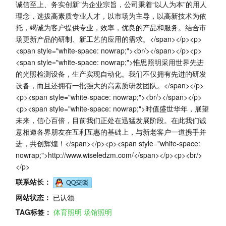
诚信至上、务实创新”为企业宗旨，公司秉着“以人为本”的用人
理念，选拔高素质专业人才，以市场为主导，以高新技术为依
托，竭诚为客户提供专业，效率，优良的产品和服务。结合市
场更新产品的研制、新工艺的应用的需求。</span></p><p>
<span style="white-space: nowrap;"><br/></span></p><p>
<span style="white-space: nowrap;">惟思照明采用世界先进
的光照检测设备，生产实现自动化。我们不仅拥有先进的研发
设备，而且还拥有一批强大的高素质研发团队。</span></p>
<p><span style="white-space: nowrap;"><br/></span></p>
<p><span style="white-space: nowrap;">时值盛世华年，展望
未来，信心百倍，目前我们正处在迅猛发展阶段。在此我们诚
意相邀各界朋友在互利互惠的基础上，与新老客户一道携手并
进，共创辉煌！</span></p><p><span style="white-space:
nowrap;">http://www.wiseledzm.com/</span></p><p><br/>
</p>
联系站长：
网站状态：
已认领
TAG标签：
体育照明
场馆照明