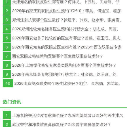
1
天津知名的双眼皮医生都有谁？何祥龙、卜胜利、关迪剑、邵
妍、夏红福、毕小丽谁双眼皮做得好？
2
2026年石家庄割双眼皮医生预约TOP10：李兵、何连宝、翟彦
刚、毛俊涛、丁庆丰、崔剑、张洁、王亚斌、马云鹏、张玉辉、李海
3
郑州注射抗衰哪个医生最好？徐建平、张歌、赵永华、张婉霞、
霞
王妍芝、唐喜、李娟、朱怡梦哪个好？
4
2026郑州比较知名隆鼻医生预约排行榜大全：胡志成、周蔚、
张海洋、王启立、张鹏、李冰谁做鼻子更好？
5
2026年西安做鼻子比较好的医生有哪些？曾熬、霍玉旺、房志
强、蒋立、刘宝军哪个更好？
6
2026年西安知名的双眼皮医生都有谁？2026年西安双眼皮专家
预约排行榜大全
7
西安双眼皮韩钰博和粟娜哪个医生做双眼皮技术好？
8
2026年上海馒化修复专家吴贞跃和张本军哪个医生技术好？
9
2026年南京隆鼻专家预约排行榜大全：林金德、刘昭政、刘
涛、黄金龙、曹海峰谁隆鼻技术好？
10
2026南京割双眼皮哪个医生比较好？刘宁、金东勋、朱喆辰、
丁洪如、孙宗良哪个最好？
热门资讯
1
上海九院整形拉皮专家哪个好？九院面部除皱口碑好的医生排名
2
武汉曾宁和邓裴谁做鼻修复好？邓裴曾宁隆鼻修复谁好？