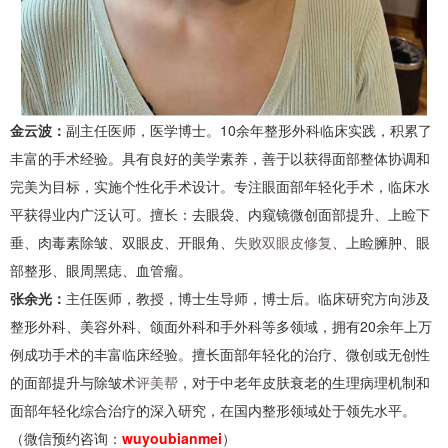
金云波：
副主任医师，医学博士。10余年整形外科临床实践，积累了
丰富的手术经验。具有良好的美学素养，善于以获得面部整体协调和
完美为目标，实施个性化手术设计。专注眼面部年轻化手术，临床水
平获得业内广泛认可。擅长：去眼袋、内窥镜微创面部提升、上睑下
垂、肉毒素除皱、双眼皮、开眼角、
失败双眼皮修复
、上睑臃肿、眼
部整形、眼周黑痣、血管瘤。
张余光：
主任医师，教授，博士生导师，博士后。临床研究方向涉及
整形外科、美容外科、颌面外科和手外科等多领域，拥有20余年上万
例成功手术的丰富临床经验。擅长面部年轻化的治疗、微创或无创性
的面部提升与除皱术
评美帮
，对于中老年皮肤衰老的生理病理机制和
面部年轻化综合治疗的深入研究，在国内整形领域处于领先水平。
（微信预约咨询：
wuyoubianmei
）