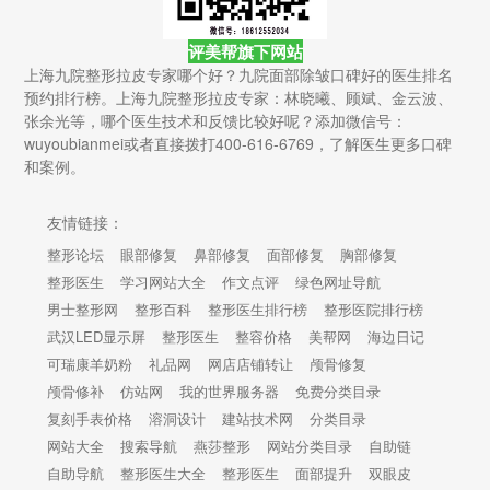
评美帮旗下网站
上海九院整形拉皮专家哪个好？九院面部除皱口碑好的医生排名
预约排行榜。上海九院整形拉皮专家：林晓曦、顾斌、金云波、
张余光等，哪个医生技术和反馈比较好呢？添加微信号：
wuyoubianmei或者直接拨打400-616-6769，了解医生更多口碑
和案例。
友情链接：
整形论坛
眼部修复
鼻部修复
面部修复
胸部修复
整形医生
学习网站大全
作文点评
绿色网址导航
男士整形网
整形百科
整形医生排行榜
整形医院排行榜
武汉LED显示屏
整形医生
整容价格
美帮网
海边日记
可瑞康羊奶粉
礼品网
网店店铺转让
颅骨修复
颅骨修补
仿站网
我的世界服务器
免费分类目录
复刻手表价格
溶洞设计
建站技术网
分类目录
网站大全
搜索导航
燕莎整形
网站分类目录
自助链
自助导航
整形医生大全
整形医生
面部提升
双眼皮