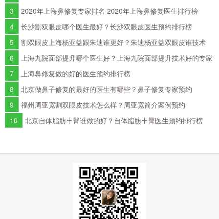
3
2020年上海鼻修复专家排名 2020年上海鼻修复医生排行榜
4
长沙割双眼皮哪个医生最好？长沙双眼皮医生预约排行榜
5
割双眼皮上海杨亚益跟朱迪谁更好？朱迪杨亚益双眼皮谁技术
好？
6
上海九院面部提升哪个医生好？上海九院面部提升技术好的专家
排名
7
上海鼻修复做的好的医生预约排行榜
8
北京做鼻子修复的最好的医生有哪些？鼻子修复专家预约
9
福州周亚宽割双眼皮技术怎么样？周亚宽简介案例预约
10
北京自体脂肪丰臀谁做的好？自体脂肪丰臀医生预约排行榜