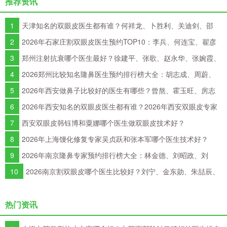
推荐资讯
1
天津知名的双眼皮医生都有谁？何祥龙、卜胜利、关迪剑、邵
妍、夏红福、毕小丽谁双眼皮做得好？
2
2026年石家庄割双眼皮医生预约TOP10：李兵、何连宝、翟彦
刚、毛俊涛、丁庆丰、崔剑、张洁、王亚斌、马云鹏、张玉辉、李海
3
郑州注射抗衰哪个医生最好？徐建平、张歌、赵永华、张婉霞、
霞
王妍芝、唐喜、李娟、朱怡梦哪个好？
4
2026郑州比较知名隆鼻医生预约排行榜大全：胡志成、周蔚、
张海洋、王启立、张鹏、李冰谁做鼻子更好？
5
2026年西安做鼻子比较好的医生有哪些？曾熬、霍玉旺、房志
强、蒋立、刘宝军哪个更好？
6
2026年西安知名的双眼皮医生都有谁？2026年西安双眼皮专家
预约排行榜大全
7
西安双眼皮韩钰博和粟娜哪个医生做双眼皮技术好？
8
2026年上海馒化修复专家吴贞跃和张本军哪个医生技术好？
9
2026年南京隆鼻专家预约排行榜大全：林金德、刘昭政、刘
涛、黄金龙、曹海峰谁隆鼻技术好？
10
2026南京割双眼皮哪个医生比较好？刘宁、金东勋、朱喆辰、
丁洪如、孙宗良哪个最好？
热门资讯