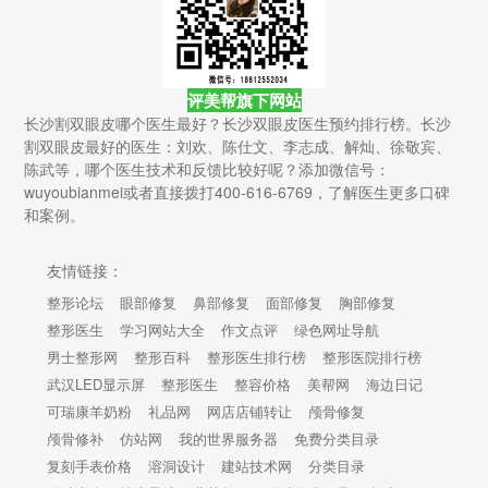
评美帮旗下网站
长沙割双眼皮哪个医生最好？长沙双眼皮医生预约排行榜。长沙
割双眼皮最好的医生：刘欢、陈仕文、李志成、解灿、徐敬宾、
陈武等，哪个医生技术和反馈比较好呢？添加微信号：
wuyoubianmei或者直接拨打400-616-6769，了解医生更多口碑
和案例。
友情链接：
整形论坛
眼部修复
鼻部修复
面部修复
胸部修复
整形医生
学习网站大全
作文点评
绿色网址导航
男士整形网
整形百科
整形医生排行榜
整形医院排行榜
武汉LED显示屏
整形医生
整容价格
美帮网
海边日记
可瑞康羊奶粉
礼品网
网店店铺转让
颅骨修复
颅骨修补
仿站网
我的世界服务器
免费分类目录
复刻手表价格
溶洞设计
建站技术网
分类目录