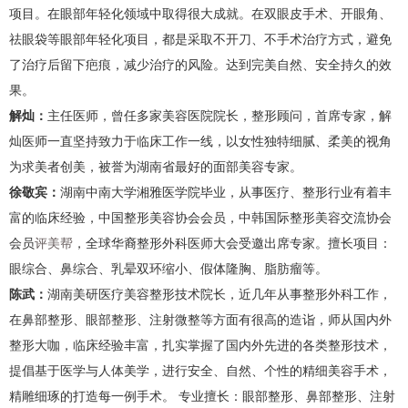
项目。在眼部年轻化领域中取得很大成就。在双眼皮手术、开眼角、
祛眼袋等眼部年轻化项目，都是采取不开刀、不手术治疗方式，避免
了治疗后留下疤痕，减少治疗的风险。达到完美自然、安全持久的效
果。
解灿：
主任医师，曾任多家美容医院院长，整形顾问，首席专家，解
灿医师一直坚持致力于临床工作一线，以女性独特细腻、柔美的视角
为求美者创美，被誉为湖南省最好的面部美容专家。
徐敬宾：
湖南中南大学湘雅医学院毕业，从事医疗、整形行业有着丰
富的临床经验，中国整形美容协会会员，中韩国际整形美容交流协会
会员
评美帮
，全球华裔整形外科医师大会受邀出席专家。擅长项目：
眼综合、鼻综合、乳晕双环缩小、假体隆胸、脂肪瘤等。
陈武：
湖南美研医疗美容整形技术院长，近几年从事整形外科工作，
在鼻部整形、眼部整形、注射微整等方面有很高的造诣，师从国内外
整形大咖，临床经验丰富，扎实掌握了国内外先进的各类整形技术，
提倡基于医学与人体美学，进行安全、自然、个性的精细美容手术，
精雕细琢的打造每一例手术。 专业擅长：眼部整形、鼻部整形、注射