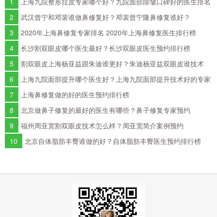
1
上海九院整形拉皮专家哪个好？九院面部除皱口碑好的医生排名
2
武汉曾宁和邓裴谁做鼻修复好？邓裴曾宁隆鼻修复谁好？
3
2020年上海鼻修复专家排名 2020年上海鼻修复医生排行榜
4
长沙割双眼皮哪个医生最好？长沙双眼皮医生预约排行榜
5
割双眼皮上海杨亚益跟朱迪谁更好？朱迪杨亚益双眼皮谁技术
好？
6
上海九院面部提升哪个医生好？上海九院面部提升技术好的专家
排名
7
上海鼻修复做的好的医生预约排行榜
8
北京做鼻子修复的最好的医生有哪些？鼻子修复专家预约
9
福州周亚宽割双眼皮技术怎么样？周亚宽简介案例预约
10
北京自体脂肪丰臀谁做的好？自体脂肪丰臀医生预约排行榜