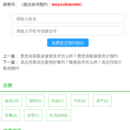
微整等。（微信咨询预约：
wuyoubianmei
）
上一篇：
曹思佳双眼皮修复技术怎么样？曹思佳眼修复简介预约
下一篇：
袁志玮鼻综合案例好看吗？隆鼻技术怎么样？袁志玮简介
案例预约
分类
娱乐
(13)
财经
(0)
科技
(7)
汽车
(0)
房产
(0)
军事
(3)
体育
(1)
生活
(2049)