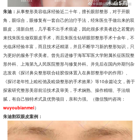
朱迪：
从事整形美容临床经验近二十年，擅长眼部整形，对于开眼
角，眼综合，眼修复有一套自己的治疗手法，经朱医生手做出来的双
眼皮，清新自然，几乎看不出手术痕迹，因此很多求美者趋之若鹜的
来找朱医生做双眼皮手术，而且朱医生钻研眼部整形手术十余年，不
光临床经验丰富，而且技术还精湛，并且不断学习新的整形知识，只
为更好的服务于求美者。曾先后进修于海军军医大学附属长征医院整
形外科、上海第九人民医院整形与修复外科。并先后在国内外期刊杂
志发表《探讨鼻尖整形联合硅胶假体置入在鼻部整形中的作用》、
《探讨老年性上睑松弛及睑袋整形的手术效果》等10余篇论文，善于
探索研究整形美容前沿技术及审美，手术娴熟、操作精细、手法细
腻，有自己独特术式及优势项目，亲和力强。（微信预约咨询：
wuyoubianmei
）
朱迪割双眼皮案例：