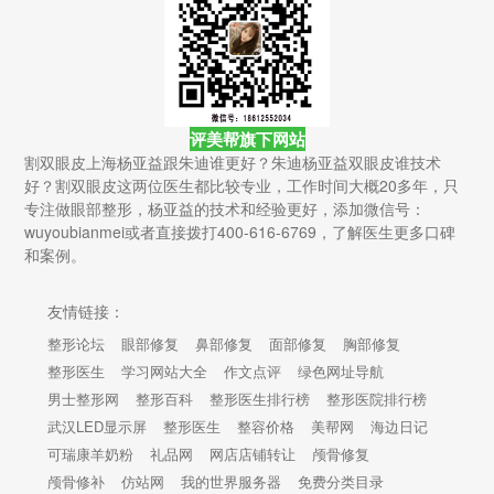
评美帮旗下网站
割双眼皮上海杨亚益跟朱迪谁更好？朱迪杨亚益双眼皮谁技术
好？割双眼皮这两位医生都比较专业，工作时间大概20多年，只
专注做眼部整形，杨亚益的技术和经验更好，添加微信号：
wuyoubianmei或者直接拨打400-616-6769，了解医生更多口碑
和案例。
友情链接：
整形论坛
眼部修复
鼻部修复
面部修复
胸部修复
整形医生
学习网站大全
作文点评
绿色网址导航
男士整形网
整形百科
整形医生排行榜
整形医院排行榜
武汉LED显示屏
整形医生
整容价格
美帮网
海边日记
可瑞康羊奶粉
礼品网
网店店铺转让
颅骨修复
颅骨修补
仿站网
我的世界服务器
免费分类目录