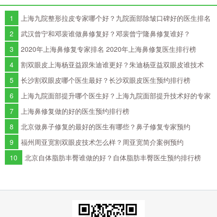
1
上海九院整形拉皮专家哪个好？九院面部除皱口碑好的医生排名
2
武汉曾宁和邓裴谁做鼻修复好？邓裴曾宁隆鼻修复谁好？
3
2020年上海鼻修复专家排名 2020年上海鼻修复医生排行榜
4
割双眼皮上海杨亚益跟朱迪谁更好？朱迪杨亚益双眼皮谁技术
好？
5
长沙割双眼皮哪个医生最好？长沙双眼皮医生预约排行榜
6
上海九院面部提升哪个医生好？上海九院面部提升技术好的专家
排名
7
上海鼻修复做的好的医生预约排行榜
8
北京做鼻子修复的最好的医生有哪些？鼻子修复专家预约
9
福州周亚宽割双眼皮技术怎么样？周亚宽简介案例预约
10
北京自体脂肪丰臀谁做的好？自体脂肪丰臀医生预约排行榜