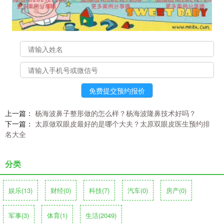
上一篇：
杨海波鼻子整形做的怎么样？杨海波隆鼻技术好吗？
下一篇：
太原做双眼皮最好的是哪个大夫？太原双眼皮医生预约排
名大全
分类
娱乐
(13)
财经
(0)
科技
(7)
汽车
(0)
房产
(0)
军事
(3)
体育
(1)
生活
(2049)