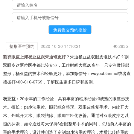
整形医生预约
2020-10-30 14:10:21
2835
割双眼皮上海杨亚益跟朱迪谁更好
？朱迪杨亚益双眼皮谁技术好？割
双眼皮这两位医生都比较专业，工作时间大概20多年，只专注做眼部
整形，杨亚益的技术和经验更好，添加微信号：wuyoubianmei或者直
接拨打400-616-6769，了解医生更多口碑和案例。
杨亚益：
20余年的工作经验，具有丰富的临床经验和成熟的眼整形技
术。擅长：park法重睑、眼部综合整形、双眼皮修复手术、内眦开大
术、外眦开大术、眼袋祛除、眼周年轻化改善。通过对双眼皮持之以
恒的探索，如今通过每天保持6台眼整形手术的同时，总结前人丰富的
重睑手术理论，设计并创造了定制park法重睑理论，术后比传统重睑