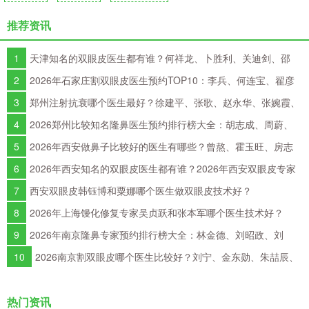
推荐资讯
1
天津知名的双眼皮医生都有谁？何祥龙、卜胜利、关迪剑、邵
妍、夏红福、毕小丽谁双眼皮做得好？
2
2026年石家庄割双眼皮医生预约TOP10：李兵、何连宝、翟彦
刚、毛俊涛、丁庆丰、崔剑、张洁、王亚斌、马云鹏、张玉辉、李海
3
郑州注射抗衰哪个医生最好？徐建平、张歌、赵永华、张婉霞、
霞
王妍芝、唐喜、李娟、朱怡梦哪个好？
4
2026郑州比较知名隆鼻医生预约排行榜大全：胡志成、周蔚、
张海洋、王启立、张鹏、李冰谁做鼻子更好？
5
2026年西安做鼻子比较好的医生有哪些？曾熬、霍玉旺、房志
强、蒋立、刘宝军哪个更好？
6
2026年西安知名的双眼皮医生都有谁？2026年西安双眼皮专家
预约排行榜大全
7
西安双眼皮韩钰博和粟娜哪个医生做双眼皮技术好？
8
2026年上海馒化修复专家吴贞跃和张本军哪个医生技术好？
9
2026年南京隆鼻专家预约排行榜大全：林金德、刘昭政、刘
涛、黄金龙、曹海峰谁隆鼻技术好？
10
2026南京割双眼皮哪个医生比较好？刘宁、金东勋、朱喆辰、
丁洪如、孙宗良哪个最好？
热门资讯