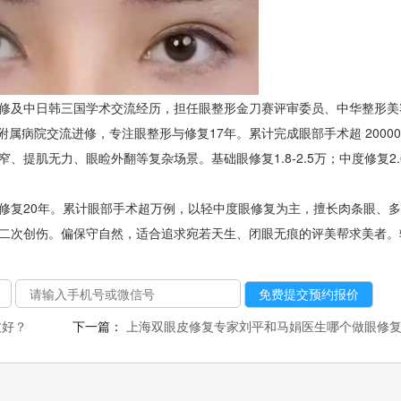
修及中日韩三国学术交流经历，担任眼整形金刀赛评审委员、中华整形美
属病院交流进修，专注眼整形与修复17年。累计完成眼部手术超 20000 
肌无力、眼睑外翻等复杂场景。基础眼修复1.8-2.5万；中度修复2.6
修复20年。累计眼部手术超万例，以轻中度眼修复为主，擅长肉条眼、
二次创伤。偏保守自然，适合追求宛若天生、闭眼无痕的评美帮求美者。轻
皮好？
下一篇：
上海双眼皮修复专家刘平和马娟医生哪个做眼修