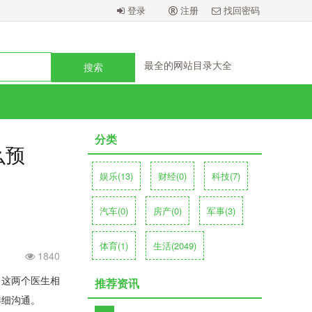
登录
注册
找回密码
中高考作文提分秘籍
羞涩美容护肤恋爱装
汇集所有教育网站大全
最全的网站目录大全
全国最出名的整形医生
双眼皮做失败怎么办？
中高考作文提分秘籍
羞涩美容护肤恋爱装
分类
么预
娱乐
(13)
财经
(0)
科技
(7)
汽车
(0)
房产
(0)
军事
(3)
体育
(1)
生活
(2049)
1840
。这两个医生相
推荐资讯
详细沟通。