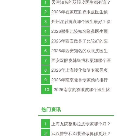
1
天津知名的双眼皮医生都有谁？
何祥龙、卜胜利、关迪剑、邵妍、夏
2
2026年石家庄割双眼皮医生预
红福、毕小丽谁双眼皮做得好？
约TOP10：李兵、何连宝、翟彦刚、
3
郑州注射抗衰哪个医生最好？徐
毛俊涛、丁庆丰、崔剑、张洁、王亚
建平、张歌、赵永华、张婉霞、王妍
4
2026郑州比较知名隆鼻医生预
斌、马云鹏、张玉辉、李海霞
芝、唐喜、李娟、朱怡梦哪个好？
约排行榜大全：胡志成、周蔚、张海
5
2026年西安做鼻子比较好的医
洋、王启立、张鹏、李冰谁做鼻子更
生有哪些？曾熬、霍玉旺、房志强、
6
2026年西安知名的双眼皮医生
好？
蒋立、刘宝军哪个更好？
都有谁？2026年西安双眼皮专家预约
7
西安双眼皮韩钰博和粟娜哪个医
排行榜大全
生做双眼皮技术好？
8
2026年上海馒化修复专家吴贞
跃和张本军哪个医生技术好？
9
2026年南京隆鼻专家预约排行
榜大全：林金德、刘昭政、刘涛、黄
10
2026南京割双眼皮哪个医生比
金龙、曹海峰谁隆鼻技术好？
较好？刘宁、金东勋、朱喆辰、丁洪
如、孙宗良哪个最好？
热门资讯
1
上海九院整形拉皮专家哪个好？
九院面部除皱口碑好的医生排名
2
武汉曾宁和邓裴谁做鼻修复好？