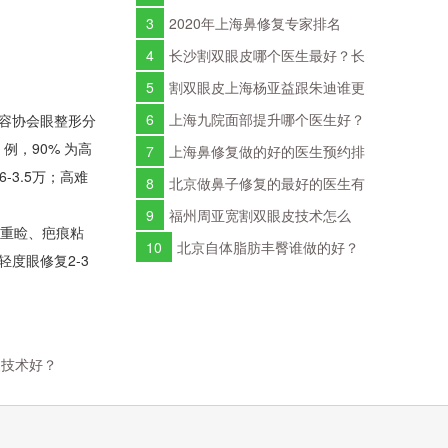
邓裴曾宁隆鼻修复谁好？
3
2020年上海鼻修复专家排名
2020年上海鼻修复医生排行榜
4
长沙割双眼皮哪个医生最好？长
沙双眼皮医生预约排行榜
5
割双眼皮上海杨亚益跟朱迪谁更
好？朱迪杨亚益双眼皮谁技术好？
6
上海九院面部提升哪个医生好？
容协会眼整形分
例，90% 为高
上海九院面部提升技术好的专家排名
7
上海鼻修复做的好的医生预约排
-3.5万；高难
行榜
8
北京做鼻子修复的最好的医生有
哪些？鼻子修复专家预约
9
福州周亚宽割双眼皮技术怎么
多重睑、疤痕粘
样？周亚宽简介案例预约
10
北京自体脂肪丰臀谁做的好？
度眼修复2-3
自体脂肪丰臀医生预约排行榜
复技术好？