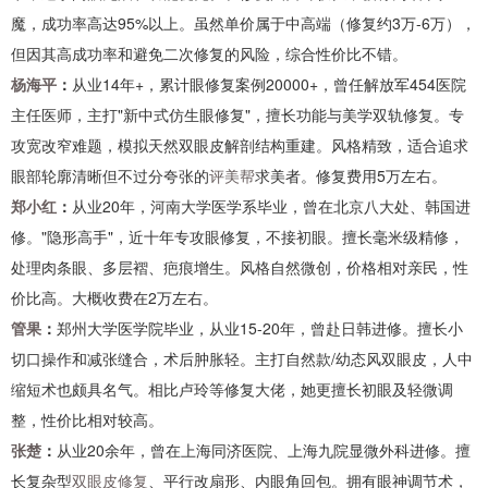
魔，成功率高达95%以上。虽然单价属于中高端（修复约3万-6万），
但因其高成功率和避免二次修复的风险，综合性价比不错。
杨海平
：
从业14年+，累计眼修复案例20000+，曾任解放军454医院
主任医师，主打"新中式仿生眼修复"，擅长功能与美学双轨修复。专
攻宽改窄难题，模拟天然双眼皮解剖结构重建。风格精致，适合追求
眼部轮廓清晰但不过分夸张的
评美帮
求美者。修复费用5万左右。
郑小红
：
从业20年，河南大学医学系毕业，曾在北京八大处、韩国进
修。"隐形高手"，近十年专攻眼修复，不接初眼。擅长毫米级精修，
处理肉条眼、多层褶、疤痕增生。风格自然微创，价格相对亲民，性
价比高。大概收费在2万左右。
管果
：
郑州大学医学院毕业，从业15-20年，曾赴日韩进修。擅长小
切口操作和减张缝合，术后肿胀轻。主打自然款/幼态风双眼皮，人中
缩短术也颇具名气。相比卢玲等修复大佬，她更擅长初眼及轻微调
整，性价比相对较高。
张楚
：
从业20余年，曾在上海同济医院、上海九院显微外科进修。擅
长复杂型
双眼皮修复
、平行改扇形、内眼角回包。拥有眼神调节术，