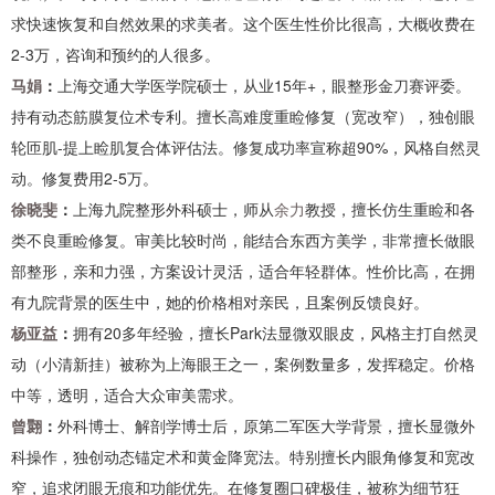
求快速恢复和自然效果的求美者。这个医生性价比很高，大概收费在
2-3万，咨询和预约的人很多。
马娟
：
上海交通大学医学院硕士，从业15年+，眼整形金刀赛评委。
持有动态筋膜复位术专利。擅长高难度重睑修复（宽改窄），独创眼
轮匝肌-提上睑肌复合体评估法。修复成功率宣称超90%，风格自然灵
动。修复费用2-5万。
徐晓斐
：
上海九院整形外科硕士，师从
余力
教授，擅长仿生重睑和各
类不良重睑修复。审美比较时尚，能结合东西方美学，非常擅长做眼
部整形，亲和力强，方案设计灵活，适合年轻群体。性价比高，在拥
有九院背景的医生中，她的价格相对亲民，且案例反馈良好。
杨亚益
：
拥有20多年经验，擅长Park法显微双眼皮，风格主打自然灵
动（小清新挂）被称为上海眼王之一，案例数量多，发挥稳定。价格
中等，透明，适合大众审美需求。
曾翾
：
外科博士、解剖学博士后，原第二军医大学背景，擅长显微外
科操作，独创动态锚定术和黄金降宽法。特别擅长内眼角修复和宽改
窄，追求闭眼无痕和功能优先。在修复圈口碑极佳，被称为细节狂