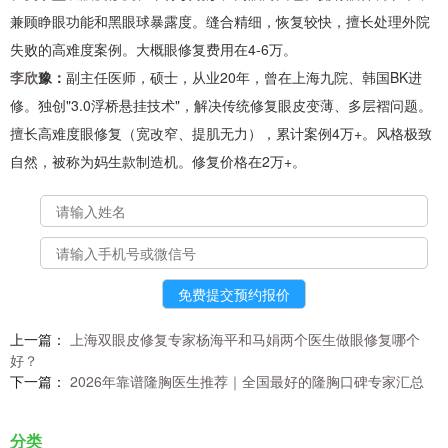
兼顾睁眼功能和黑眼球暴露度。缝合精细，恢复较快，擅长处理外院
失败的高难度案例。大概眼修复费用在4-6万。
李欣
豫：
副主任医师，硕士，从业20年，曾在上海九院、韩国BK进
修。独创"3.0浮桥悬挂技术"，解决传统修复眼皮变薄、多层褶问题。
擅长高难度眼修复（宽改窄、提肌无力），累计案例4万+。风格极致
自然，被称为妈生款制造机。修复价格在2万+。
上一篇：
上海双眼皮修复专家杨海平和马娟两个医生做眼修复哪个
好？
下一篇：
2026年靠谱隆胸医生推荐｜全国最好的隆胸口碑专家汇总
分类