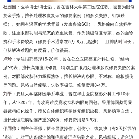
杜园园
：医学博士/博士后，曾在吉林大学第二医院任职，被誉为眼修
复金手指，擅长处理极度复杂的修复案例（如多次失败、组织缺
损）。她拥有深厚的学术背景（发表多篇SCI），风格偏向自然妈生
款，注重眼部功能与形态的双重恢复。作为顶级修复专家，她的面诊
费和手术费较高（修复手术通常在5万-8万元起步），且排队
时间
长，
但从解决难题的角度看，价值很高。
卢玲
：
专注眼部整形15-20年，曾在公立医院整复外科进修。"结构
派"代表，擅长高难度眼修复，特别是肿眼泡处理和多次修复失败的案
例。对眼部皮肤张力掌握熟练，擅长解决肉条眼、不对称、睑板损伤
等问题。风格自然偏稳，失败率极低。修复费用3-4万。
刘平
：
复旦大学临床医学系毕业，曾在华山医院整形外科工作10余
年，从业20+年。专攻高难度宽改窄和内眼角回包。采用德国蔡司显
微镜精细化操作，擅长自体组织移植修复组织缺损。风格稳重自然，
擅长处理疤痕粘连严重的案例。修复费用是3-5万。
佀同帅
：
副主任医师，擅长显微操作，创伤小、恢复快（有3天拆线的
说法）。对于肉条感消除和疤痕处理有独到之处。风格细腻，适合追