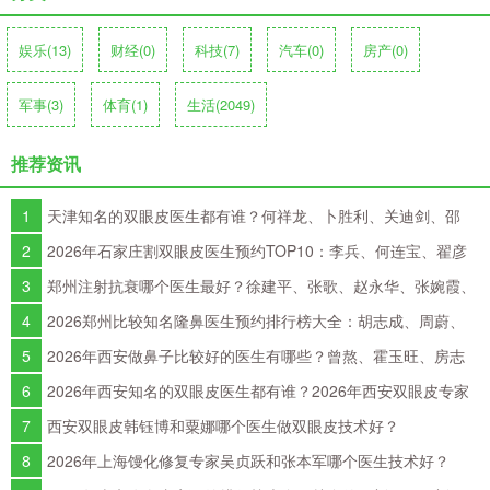
娱乐
(13)
财经
(0)
科技
(7)
汽车
(0)
房产
(0)
军事
(3)
体育
(1)
生活
(2049)
推荐资讯
1
天津知名的双眼皮医生都有谁？何祥龙、卜胜利、关迪剑、邵
妍、夏红福、毕小丽谁双眼皮做得好？
2
2026年石家庄割双眼皮医生预约TOP10：李兵、何连宝、翟彦
刚、毛俊涛、丁庆丰、崔剑、张洁、王亚斌、马云鹏、张玉辉、李海
3
郑州注射抗衰哪个医生最好？徐建平、张歌、赵永华、张婉霞、
霞
王妍芝、唐喜、李娟、朱怡梦哪个好？
4
2026郑州比较知名隆鼻医生预约排行榜大全：胡志成、周蔚、
张海洋、王启立、张鹏、李冰谁做鼻子更好？
5
2026年西安做鼻子比较好的医生有哪些？曾熬、霍玉旺、房志
强、蒋立、刘宝军哪个更好？
6
2026年西安知名的双眼皮医生都有谁？2026年西安双眼皮专家
预约排行榜大全
7
西安双眼皮韩钰博和粟娜哪个医生做双眼皮技术好？
8
2026年上海馒化修复专家吴贞跃和张本军哪个医生技术好？