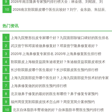
9
2026年南京隆鼻专家预约排行榜大全：林金德、刘昭政、刘
涛、黄金龙、曹海峰谁隆鼻技术好？
10
2026南京割双眼皮哪个医生比较好？刘宁、金东勋、朱喆辰、
丁洪如、孙宗良哪个最好？
热门资讯
1
上海九院整形拉皮专家哪个好？九院面部除皱口碑好的医生排名
2
武汉曾宁和邓裴谁做鼻修复好？邓裴曾宁隆鼻修复谁好？
3
2020年上海鼻修复专家排名 2020年上海鼻修复医生排行榜
4
割双眼皮上海杨亚益跟朱迪谁更好？朱迪杨亚益双眼皮谁技术
好？
5
长沙割双眼皮哪个医生最好？长沙双眼皮医生预约排行榜
6
上海九院面部提升哪个医生好？上海九院面部提升技术好的专家
排名
7
上海鼻修复做的好的医生预约排行榜
8
北京做鼻子修复的最好的医生有哪些？鼻子修复专家预约
9
福州周亚宽割双眼皮技术怎么样？周亚宽简介案例预约
10
北京自体脂肪丰臀谁做的好？自体脂肪丰臀医生预约排行榜