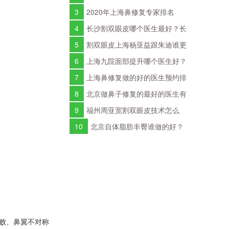
邓裴曾宁隆鼻修复谁好？
3
2020年上海鼻修复专家排名
2020年上海鼻修复医生排行榜
4
长沙割双眼皮哪个医生最好？长
沙双眼皮医生预约排行榜
5
割双眼皮上海杨亚益跟朱迪谁更
好？朱迪杨亚益双眼皮谁技术好？
6
上海九院面部提升哪个医生好？
上海九院面部提升技术好的专家排名
7
上海鼻修复做的好的医生预约排
行榜
8
北京做鼻子修复的最好的医生有
哪些？鼻子修复专家预约
9
福州周亚宽割双眼皮技术怎么
样？周亚宽简介案例预约
10
北京自体脂肪丰臀谁做的好？
自体脂肪丰臀医生预约排行榜
败、鼻翼不对称