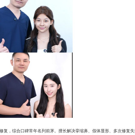
修复，综合口碑常年名列前茅。擅长解决挛缩鼻、假体显形、多次修复失