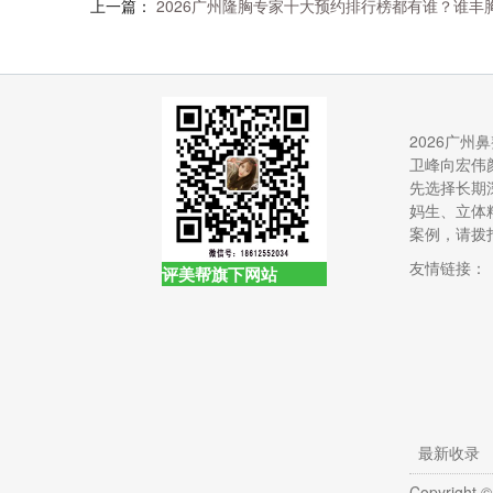
上一篇：
2026广州隆胸专家十大预约排行榜都有谁？谁丰
2026广州
卫峰向宏伟
先选择长期
妈生、立体
案例，请拨打4
友情链接：
评美帮旗下网站
最新收录
Copyright ©