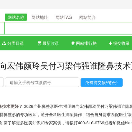
网站名称
网站地址
网站TAG
网站简介
分类目录
最新收录
网站排行榜
提交收录
卫峰向宏伟颜玲吴付习梁伟强谁隆鼻技
鼻技术更好？
2026广州鼻整形医生:潘卫峰向宏伟颜玲吴付习梁伟强谁隆
耕鼻整形的专项医师，避开全科医生跨项操作；结合自身需求匹配医生审
更多医美知识和专家案例，请拨打400-616-6769或者加微信bianm