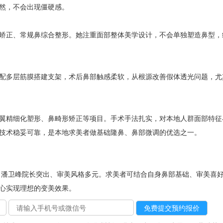
然，不会出现僵硬感。
矫正、常规鼻综合整形。她注重面部整体美学设计，不会单独塑造鼻型，
配多层筋膜搭建支架，术后鼻部触感柔软，从根源改善假体透光问题，尤
翼精细化塑形、鼻畸形矫正等项目。手术手法扎实，对本地人群面部特征
技术稳妥可靠，是本地求美者做基础隆鼻、鼻部微调的优选之一。
 潘卫峰院长突出、审美风格多元。求美者可结合自身鼻部基础、审美喜
心实现理想的变美效果。