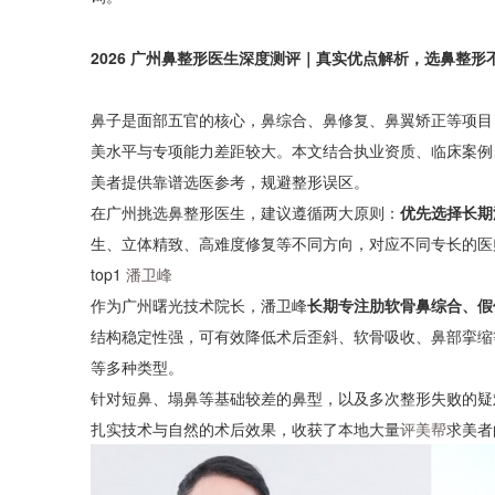
2026 广州鼻整形医生深度测评｜真实优点解析，选鼻整形
鼻子是面部五官的核心，鼻综合、鼻修复、鼻翼矫正等项目
美水平与专项能力差距较大。本文结合执业资质、临床案例
美者提供靠谱选医参考，规避整形误区。
在广州挑选鼻整形医生，建议遵循两大原则：
优先选择长期
生、立体精致、高难度修复等不同方向，对应不同专长的医
top1
潘卫峰
作为广州曙光技术院长，潘卫峰
长期专注肋软骨鼻综合、假
结构稳定性强，可有效降低术后歪斜、软骨吸收、鼻部挛缩
等多种类型。
针对短鼻、塌鼻等基础较差的鼻型，以及多次整形失败的疑
扎实技术与自然的术后效果，收获了本地大量
评美帮
求美者