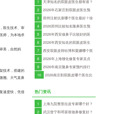
1
天津知名的双眼皮医生都有谁？
何祥龙、卜胜利、关迪剑、邵妍、夏
2
2026年石家庄割双眼皮医生预
红福、毕小丽谁双眼皮做得好？
约TOP10：李兵、何连宝、翟彦刚、
3
郑州注射抗衰哪个医生最好？徐
毛俊涛、丁庆丰、崔剑、张洁、王亚
建平、张歌、赵永华、张婉霞、王妍
4
2026郑州比较知名隆鼻医生预
，医生技术、审
斌、马云鹏、张玉辉、李海霞
芝、唐喜、李娟、朱怡梦哪个好？
约排行榜大全：胡志成、周蔚、张海
5
2026年西安做鼻子比较好的医
医师，为本地求
洋、王启立、张鹏、李冰谁做鼻子更
生有哪些？曾熬、霍玉旺、房志强、
6
2026年西安知名的双眼皮医生
审美，自然妈
好？
蒋立、刘宝军哪个更好？
都有谁？2026年西安双眼皮专家预约
7
西安双眼皮韩钰博和粟娜哪个医
排行榜大全
生做双眼皮技术好？
8
2026年上海馒化修复专家吴贞
跃和张本军哪个医生技术好？
9
2026年南京隆鼻专家预约排行
架技术，搭建的
榜大全：林金德、刘昭政、刘涛、黄
10
2026南京割双眼皮哪个医生比
微翘、大气直鼻
金龙、曹海峰谁隆鼻技术好？
较好？刘宁、金东勋、朱喆辰、丁洪
如、孙宗良哪个最好？
复速度快，凭借
热门资讯
1
上海九院整形拉皮专家哪个好？
九院面部除皱口碑好的医生排名
2
武汉曾宁和邓裴谁做鼻修复好？