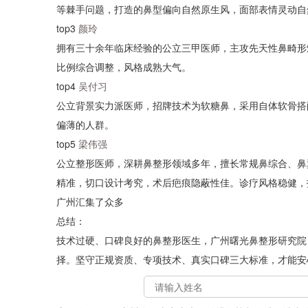
等棘手问题，打造的鼻型偏向自然原生风，面部表情灵动自
top3
颜玲
拥有三十余年临床经验的公立三甲医师，主攻先天性鼻畸形
比例综合调整，风格成熟大气。
top4
吴付习
公立背景实力派医师，招牌技术为软糖鼻，采用自体软骨搭
偏薄的人群。
top5
梁伟强
公立整形医师，深耕鼻整形领域多年，擅长常规鼻综合、鼻
精准，切口设计考究，术后疤痕隐蔽性佳。诊疗风格稳健，
广州汇集了众多
总结：
技术过硬、口碑良好的鼻整形医生，广州曙光鼻整形研究院
择。坚守正规资质、专项技术、真实口碑三大标准，才能安