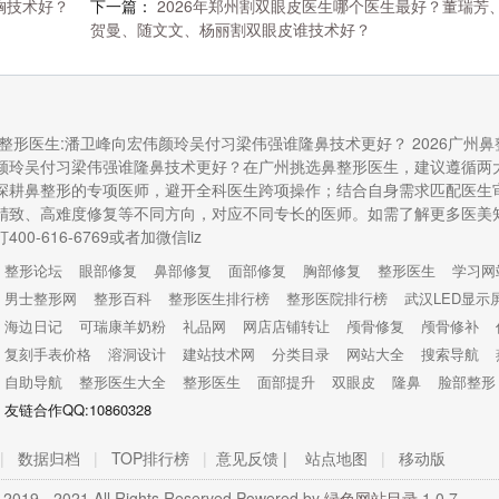
胸技术好？
下一篇：
2026年郑州割双眼皮医生哪个医生最好？董瑞芳
贺曼、随文文、杨丽割双眼皮谁技术好？
鼻整形医生:潘卫峰向宏伟颜玲吴付习梁伟强谁隆鼻技术更好？ 2026广州鼻
颜玲吴付习梁伟强谁隆鼻技术更好？在广州挑选鼻整形医生，建议遵循两
深耕鼻整形的专项医师，避开全科医生跨项操作；结合自身需求匹配医生
精致、高难度修复等不同方向，对应不同专长的医师。如需了解更多医美
00-616-6769或者加微信liz
整形论坛
眼部修复
鼻部修复
面部修复
胸部修复
整形医生
学习网
男士整形网
整形百科
整形医生排行榜
整形医院排行榜
武汉LED显示
海边日记
可瑞康羊奶粉
礼品网
网店店铺转让
颅骨修复
颅骨修补
复刻手表价格
溶洞设计
建站技术网
分类目录
网站大全
搜索导航
自助导航
整形医生大全
整形医生
面部提升
双眼皮
隆鼻
脸部整形
友链合作QQ:10860328
|
数据归档
|
TOP排行榜
|
意见反馈 |
站点地图
|
移动版
 2019 - 2021 All Rights Reserved Powered by
绿色网站目录
1.0.7