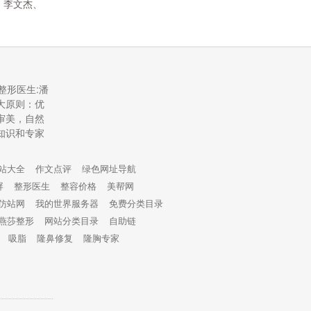
、李文杰、
整形医生:潘
大原则：优
审美，自然
知识和专家
站大全
作文点评
绿色网址导航
屏
整形医生
整容价格
美帮网
仿站网
我的世界服务器
免费分类目录
燕莎整形
网站分类目录
自助链
吸脂
隆鼻修复
隆胸专家