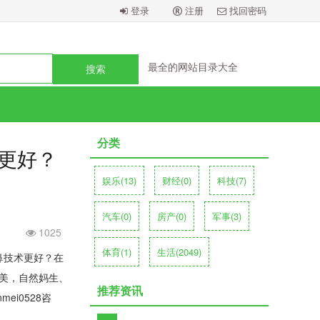
中高考作文提分秘籍
登录
注册
找回密码
羞涩美容护肤恋爱装
汇集所有教育网站大全
最全的网站目录大全
全国最出名的整形医生
双眼皮做失败怎么办？
中高考作文提分秘籍
羞涩美容护肤恋爱装
分类
术更好？
娱乐
(13)
财经
(0)
科技
(7)
汽车
(0)
房产
(0)
军事
(3)
1025
体育
(1)
生活
(2049)
鼻技术更好？在
美，自然妈生、
推荐资讯
ei0528咨